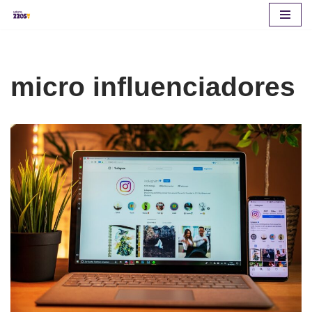
Pular
para
o
micro influenciadores
conteúdo